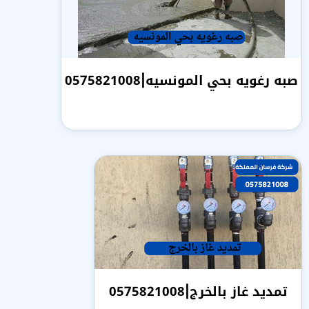
صبه رغويه بحي المونسيه|0575821008
تمديد غاز بالخرج|0575821008