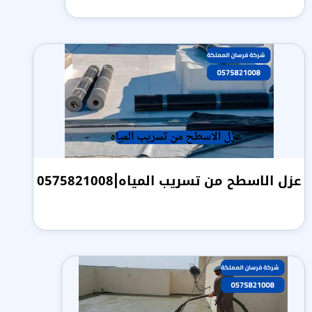
عزل الاسطح من تسريب المياه|0575821008