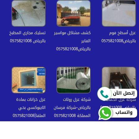
عزل أسطح فوم
كشف مشاكل مواسير
تسليك مجاري المطبخ
بالرياض0575821008
الفاير
بالرياض 0575821008
بالرياض0575821008
إتصل الآن
شركة عزل الحمامات
شركة عزل رولات
عزل خزانات بمادة
بالرياض 0575821008
بالرياض-شركة فرسان
الايبوكسي بحي
واتساب
المملكة 0575821008
الملقا|0575821008