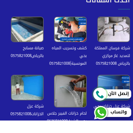
أحدث المقالات
شركة فرسان المملكة
كشف وتسريب المياه
صيانة مسابح
لتمديد غاز مركزي
بحي
بالرياض0575821008
بالرياض 0575821008
المونسية|0575821008
إتصل الآن
شركة عزل خزانات بحي
شركة عزل
واتساب
لحام خزانات الفيبر جلاس
التعاون |0575821008
الخزانات0575821008
بحي الشفا 0575821008