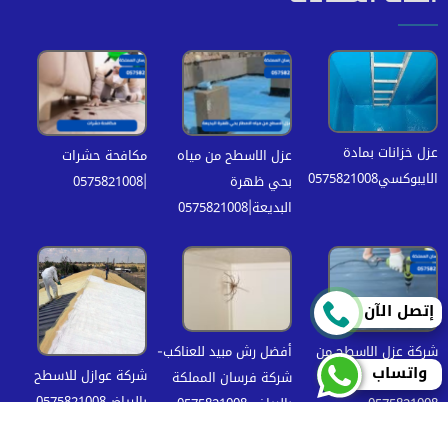
عزل خزانات بمادة
عزل الاسطح من مياه
مكافحة حشرات
الايبوكسي0575821008
بحي ظهرة
|0575821008
البديعة|0575821008
إتصل الآن
شركة عزل الاسطح من
أفضل رش مبيد للعناكب-
واتساب
شركة عوازل للاسطح
مياه الامطار بالرياض|
شركة فرسان المملكة
بالرياض0575821008
0575821008
بالرياض 0575821008