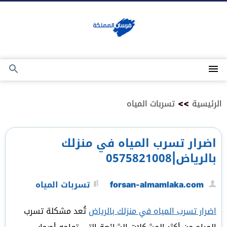
التجاوز
إلى
المحتوى
القائمة
بحث
عن
الرئيسية
>>
تسربات المياه
اضرار تسرب المياه في منزلك
بالرياض|0575821008
forsan-almamlaka.com
تسربات المياه
اضرار تسرب المياه في منزلك بالرياض
تُعد مشكلة تسرب