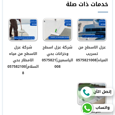
خدمات ذات صلة
عزل الاسطح من
شركة عزل اسطح
شركة عزل
تسريب
وخزانات بحي
الاسطح من مياه
المياه|0575821008
الياسمين|0575821
الامطار بحي
008
السلام|057582100
8
إتصل الآن
واتساب
شركة عزل