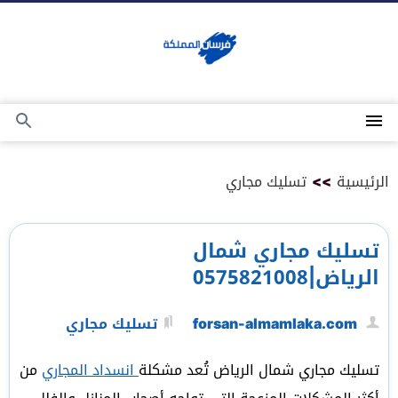
التجاوز
إلى
المحتوى
القائمة
بحث
عن
الرئيسية
>>
تسليك مجاري
تسليك مجاري شمال
الرياض|0575821008
forsan-almamlaka.com
تسليك مجاري
تسليك مجاري شمال الرياض تُعد مشكلة
انسداد المجاري
من