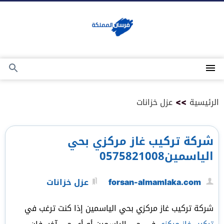
التجاوز
إلى
المحتوى
القائمة
بحث
عن
الرئيسية
>>
عزل خزانات
شركة تركيب غاز مركزي بحي
الياسمين0575821008
forsan-almamlaka.com
عزل خزانات
شركة تركيب غاز مركزي بحي الياسمين إذا كنت ترغب في