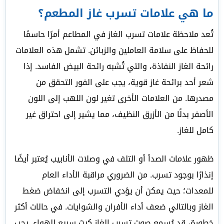
ما هي علامات تسرب غاز المطعم؟
تُعد ملاحظة علامات تسرب الغاز في المطاعم أمرًا حاسمًا
للحفاظ على سلامة العاملين والزبائن. تشمل هذه العلامات
رائحة الغاز النفاذة، والتي تُشبه رائحة البيض الفاسد. إذا
شعر أحد برائحة غاز قوية، يجب على الفور التحقق من
مصدرها. من العلامات الأخرى تغير لون اللهب إلى اللون
الأصفر بدلًا من الأزرق النظيف، مما يشير إلى احتراق غير
كامل للغاز.
ظهور علامات الصدأ أو التلف في وصلات الأنابيب يُعتبر أيضًا
إنذارًا بوجود تسرب. من الضروري مراقبة الأداء العام
للمعدات؛ حيث يمكن أن يؤدي التسرب إلى انخفاض ضغط
الغاز وبالتالي ضعف أداء الأفران والشوايات. في حالات أكثر
خطورة، قد يُسمع صوت تسرب الغاز كبث سريع للهواء. يجب