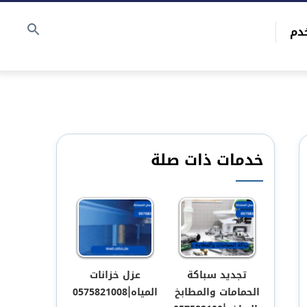
دم
خدمات ذات صلة
تجديد سباكة
عزل خزانات
الحمامات والمطابخ
المياه|0575821008