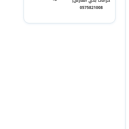
خزانات بحي العارض|
0575821008