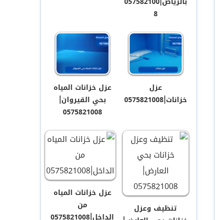
بالرياض|057582100
8
عزل
عزل خزانات المياه
خزانات|0575821008
بحي القيروان|
0575821008
عزل خزانات المياه
من
تنظيف وعزل
الداخل|0575821008