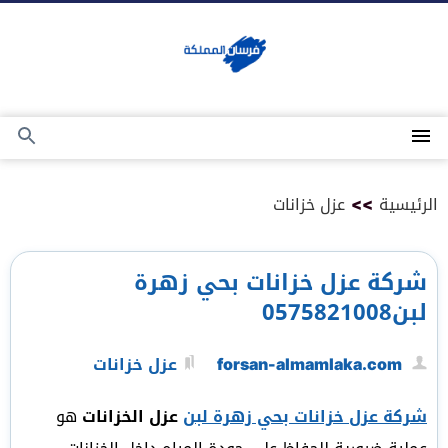
التجاوز
إلى
المحتوى
القائمة
بحث
عن
الرئيسية
>>
عزل خزانات
شركة عزل خزانات بحي زهرة
لبن0575821008
forsan-almamlaka.com
عزل خزانات
شركة عزل خزانات بحي زهرة لبن
عزل الخزانات
هو