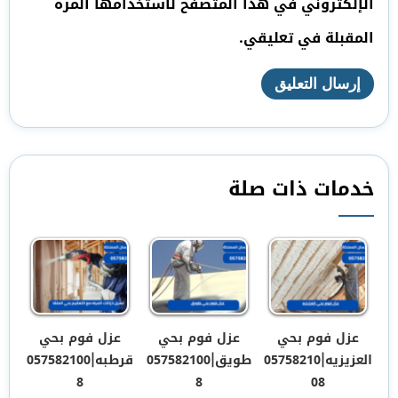
الإلكتروني في هذا المتصفح لاستخدامها المرة
المقبلة في تعليقي.
خدمات ذات صلة
عزل فوم بحي
عزل فوم بحي
عزل فوم بحي
العزيزيه|05758210
طويق|057582100
قرطبه|057582100
8
8
08