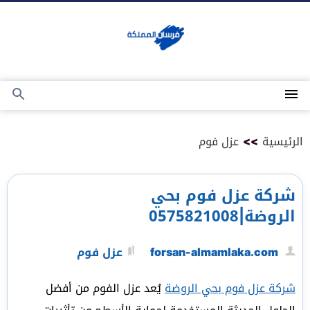
التجاوز
إلى
المحتوى
القائمة
بحث
عن
الرئيسية
>>
عزل فوم
شركة عزل فوم بحي
الروضة|0575821008
forsan-almamlaka.com
عزل فوم
شركة عزل فوم بحي الروضة
يُعد عزل الفوم من أفضل