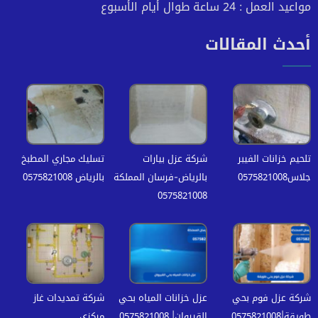
مواعيد العمل : 24 ساعة طوال أيام الأسبوع
أحدث المقالات
تلحيم خزانات الفيبر
شركة عزل بيارات
تسليك مجاري المطبخ
جلاس0575821008
بالرياض-فرسان المملكة
بالرياض 0575821008
0575821008
شركة عزل فوم بحي
عزل خزانات المياه بحي
شركة تمديدات غاز
طويقة|0575821008
القيروان| 0575821008
مركزي