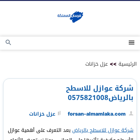
التجاوز
إلى
المحتوى
القائمة
بحث
عن
الرئيسية
>>
عزل خزانات
شركة عوازل للاسطح
بالرياض0575821008
forsan-almamlaka.com
عزل خزانات
شركة عوازل للاسطح بالرياض
بعد التعرف على أهمية عوازل