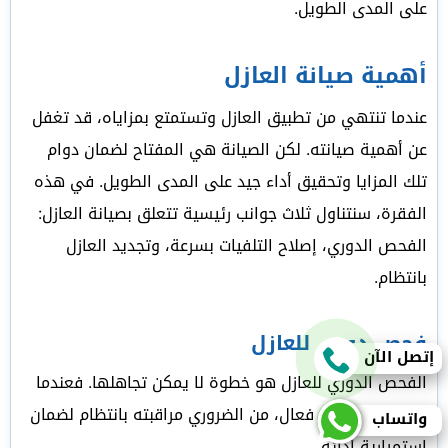
على المدى الطويل.
أهمية صيانة العازل
عندما تنتهي من تطبيق العازل وتستمتع بمزاياه، قد تغفل
عن أهمية صيانته. لكن الصيانة هي المفتاح لضمان دوام
تلك المزايا وتحقيق أداء جيد على المدى الطويل. في هذه
الفقرة، سنتناول ثلاث جوانب رئيسية تتعلق بصيانة العازل:
الفحص الدوري، إصلاح التلفيات بسرعة، وتجديد العازل
بانتظام.
فحص دوري للعازل
إتصل الآن
الفحص الدوري للعازل هو خطوة لا يمكن تجاهلها. فعندما
يكون لديك عازل فعال، من الضروري مراقبته بانتظام لضمان
واتساب
استمرارية أدائه.