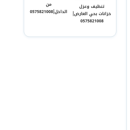
من
تنظيف وعزل
الداخل|0575821008
خزانات بحي العارض|
0575821008