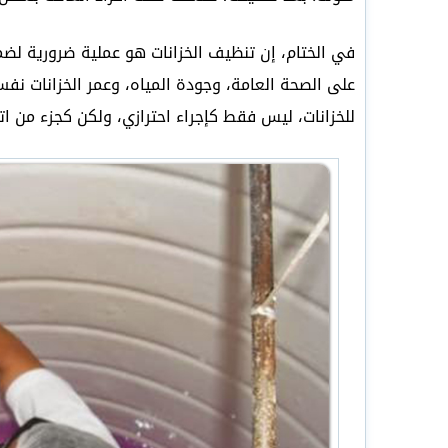
في الختام، إن تنظيف الخزانات هو عملية ضرورية لضم
على الصحة العامة، وجودة المياه، وعمر الخزانات نفسه
للخزانات، ليس فقط كإجراء احترازي، ولكن كجزء من اتخا