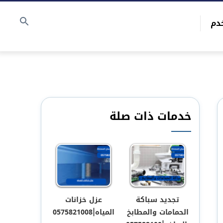
دم
خدمات ذات صلة
تجديد سباكة
عزل خزانات
الحمامات والمطابخ
المياه|0575821008