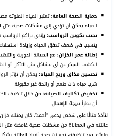
حماية الصحة العامة:
تعتبر المياه الملوثة مصد
المياه يمكن أن تؤدي إلى مشكلات صحية مثل ال
تجنب تكوين الرواسب:
يؤدي تراكم الرواسب في
يتسبب في ضعف تدفق المياه وزيادة استهلاك ا
إطالة عمر الخزان:
مع الصيانة الدورية والتنظ
الكشف المبكر عن أي مشاكل مثل التآكل أو ال
تحسين مذاق وريح المياه:
يمكن أن تؤثر الروا
شرب مياه ذات طعم أو رائحة غير مقبولة.
تخفيض تكاليف الصيانة:
من خلال تنظيف الخزا
أن تطرأ نتيجة الإهمال.
لنأخذ مثالًا على شخص يدعى “أحمد”. كان يمتلك خزان
عائلته في المعاناة من مشكلات صحية غامضة مثل ال
ملوثة. بعد تنظيفه، تحسنت صحة أفراد العائلة بشكل 