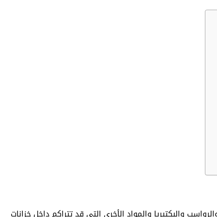
رواسب والبكتيريا والمواد الأخرى التي قد تتراكم داخل خزانات