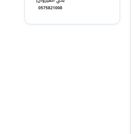
بحي القيروان|
0575821008