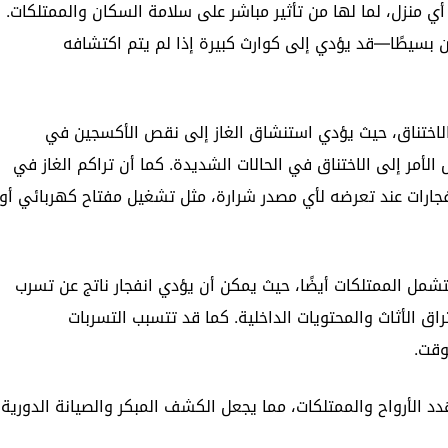
أي منزل، لما لها من تأثير مباشر على سلامة السكان والممتلكات.
ة قابلة للاشتعال، وأي تسرب—even لو كان بسيطًا—قد يؤدي إلى كوارث كبيرة إذا لم يتم اكتشافه
 الاختناق، حيث يؤدي استنشاق الغاز إلى نقص الأكسجين في
أمر إلى الاختناق في الحالات الشديدة. كما أن تراكم الغاز في
نفجارات عند تعرضه لأي مصدر شرارة، مثل تشغيل مفتاح كهربائي أو
لتشمل الممتلكات أيضًا، حيث يمكن أن يؤدي انفجار ناتج عن تسرب
تراق الأثاث والمحتويات الداخلية. كما قد تتسبب التسربات
وقت.
دد الأرواح والممتلكات، مما يجعل الكشف المبكر والصيانة الدورية