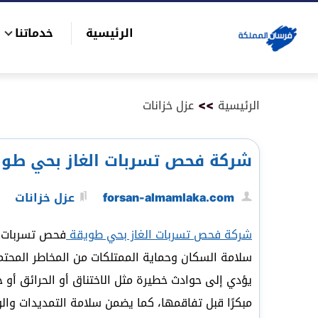
التجاوز
الرئيسية
خدماتنا
إلى
بحث
المحتوى
عن
الرئيسية
>>
عزل خزانات
شركة فحص تسربات الغاز بحي طويقة|821008
forsan-almamlaka.com
عزل خزانات
شركة فحص تسربات الغاز بحي طويقة
فحص تسربات ا
سلامة السكان وحماية الممتلكات من المخاطر المحتمل
يؤدي إلى حوادث خطيرة مثل الاختناق أو الحرائق أو
مبكرًا قبل تفاقمها، كما يضمن سلامة التمديدات والو