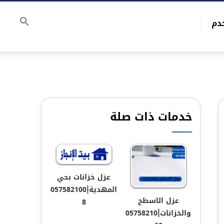
دم
خدمات ذات صلة
عزل خزانات بحي
المهدية|057582100
عزل الاسطح
8
والخزانات|05758210