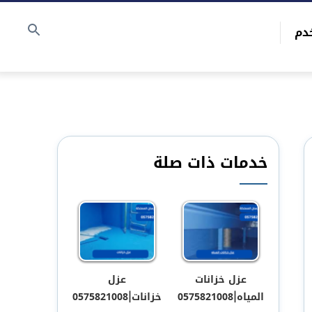
دم
خدمات ذات صلة
عزل خزانات
عزل
المياه|0575821008
خزانات|0575821008