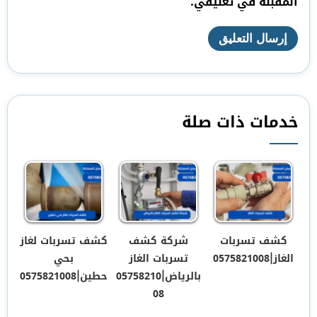
المقبلة في تعليقي.
خدمات ذات صلة
كشف تسربات
شركة كشف
كشف تسربات لغاز
الغاز|0575821008
تسربات الغاز
بحي
بالرياض|05758210
حطين|0575821008
08