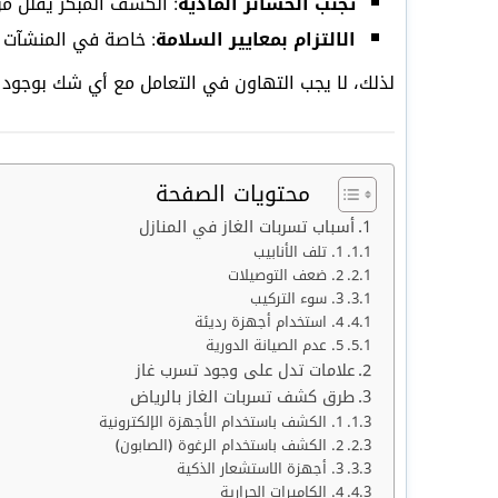
تجنب الخسائر المادية
: الكشف المبكر يقلل من
الالتزام بمعايير السلامة
: خاصة في المنشآت ا
لذلك، لا يجب التهاون في التعامل مع أي شك بوجود 
محتويات الصفحة
أسباب تسربات الغاز في المنازل
1. تلف الأنابيب
2. ضعف التوصيلات
3. سوء التركيب
4. استخدام أجهزة رديئة
5. عدم الصيانة الدورية
علامات تدل على وجود تسرب غاز
طرق كشف تسربات الغاز بالرياض
1. الكشف باستخدام الأجهزة الإلكترونية
2. الكشف باستخدام الرغوة (الصابون)
3. أجهزة الاستشعار الذكية
4. الكاميرات الحرارية