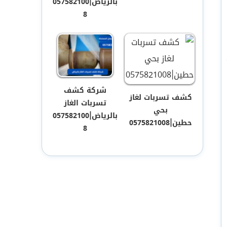
بالرياض|057582100
8
شركة كشف
كشف تسربات لغاز
تسربات الغاز
بحي
بالرياض|057582100
حطين|0575821008
8