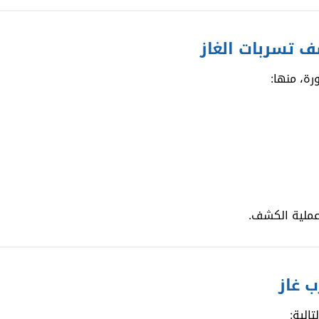
 تسربات الغاز
رة، منها:
عملية الكشف.
 غاز
الية: