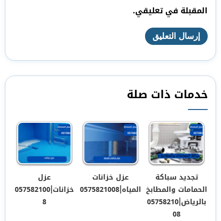
المقبلة في تعليقي.
خدمات ذات صلة
تجديد سباكة
عزل خزانات
عزل
الحمامات والمطابخ
المياه|0575821008
خزانات|057582100
بالرياض|05758210
8
08