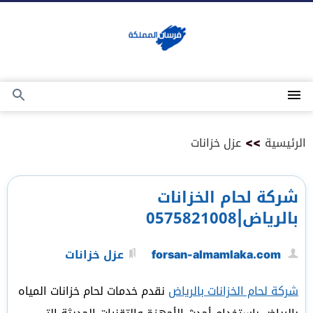
التجاوز
إلى
المحتوى
القائمة
بحث
عن
الرئيسية
>>
عزل خزانات
شركة لحام الخزانات
بالرياض|0575821008
forsan-almamlaka.com
عزل خزانات
شركة لحام الخزانات بالرياض
نقدم خدمات لحام خزانات المياه