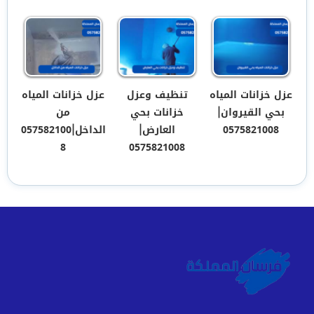
عزل خزانات المياه
تنظيف وعزل
عزل خزانات المياه
بحي القيروان|
خزانات بحي
من
0575821008
العارض|
الداخل|057582100
8
0575821008