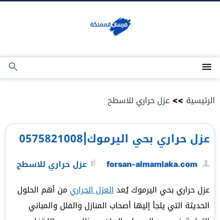
التجاوز
إلى
المحتوى
القائمة
بحث
عن
الرئيسية
>>
عزل حراري للاسطح
عزل حراري بحي اليرموك|0575821008
forsan-almamlaka.com
عزل حراري للاسطح
عزل حراري بحي اليرموك يُعد
العزل الحراري
من أهم الحلول
الحديثة التي يلجأ إليها أصحاب المنازل والفلل والمباني