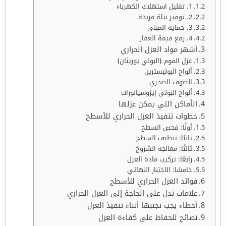
1. تقليل استهلاك الكهرباء
2. توفير بيئة مريحة
3. حماية المبنى
4. رفع قيمة العقار
أشهر مواد العزل الحراري
عزل الفوم (البولي يوريثان)
ألواح البوليسترين
الصوف الصخري
ألواح البولي إيزوسيانورات
الأماكن التي يمكن عزلها
خطوات تنفيذ العزل الحراري للأسطح
أولًا: فحص السطح
ثانيًا: تنظيف السطح
ثالثًا: معالجة الشروخ
رابعًا: تركيب مادة العزل
خامسًا: الاختبار النهائي
فوائد العزل الحراري للأسطح
علامات تدل على الحاجة إلى العزل الحراري
أخطاء يجب تجنبها أثناء تنفيذ العزل
نصائح للحفاظ على كفاءة العزل