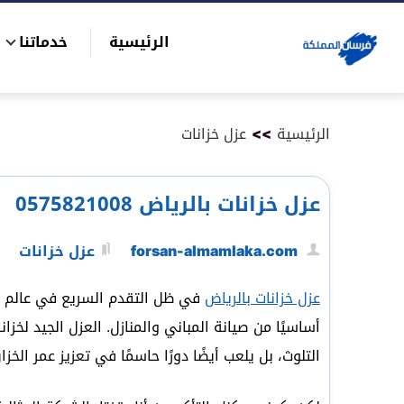
التجاوز
الرئيسية
خدماتنا
إلى
بحث
المحتوى
عن
الرئيسية
>>
عزل خزانات
عزل خزانات بالرياض 0575821008
forsan-almamlaka.com
عزل خزانات
عزل خزانات بالرياض
في ظل التقدم السريع في عالم البن
أساسيًا من صيانة المباني والمنازل. العزل الجيد لخز
التلوث، بل يلعب أيضًا دورًا حاسمًا في تعزيز عمر الخز