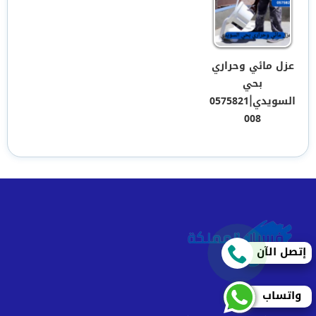
عزل مائي وحراري
بحي
السويدي|0575821
008
إتصل الآن
واتساب