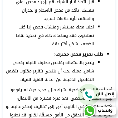
قبل اتخاذ قرار الشراء، قم بإجراء فحص أولي
بنفسك. تأكد من فحص الأسطح والجدران
والسقف لأية علامات تسرب.
اجلب معك مستشار ومنشآت فحص إذا كنت
تستطيع، فقد يساعدك ذلك في تحديد نقاط
الضعف بشكل أكثر دقة.
طلب تقرير فحص محترف
:
ينصح بالاستعانة بفاحص محترف للقيام بفحص
شامل. عملك يجب أن ينتهي بتقرير مكتوب يتضمن
التفاصيل الدقيقة عن الحالة الفنية للفيلا.
أحد أصدقائي وقع ضحية لشراء منزل جديد حيث لم يقوموا
إتصل الآن
بإجراء الفحص الشخصي. بعد فترة قصيرة من الانتقال،
اكتشفوا تسربًا في الأنابيب أدى إلى تكاليف إصلاح عالية. لو
واتساب
كانوا قد قاموا بالتحقق من الأمور مسبقًا، لكانوا قد تجنبوا