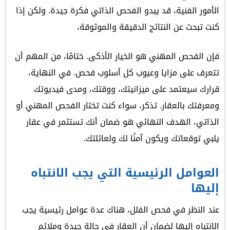
الأمور الفنية، قد يبدو الفحص الذاتي فكرة جيدة. ولكن إذا
كنت تبحث عن النتائج الدقيقة والموثوقة،
فإن الفحص المهني هو الخيار الأذكى. ختامًا، من المهم أن
تتعرف على مزايا وعيوب كل أسلوب فحص. في النهاية،
قرارك سيعتمد على ميزانيتك، ووقتك، ومدى فيديوتك
ومعرفتك بالعقار. تذكر، سواء كنت تختار الفحص المهني أو
الذاتي، الهدف النهائي هو ضمان أنك تستثمر في عقار
يلبي توقعاتك ويكون آمنًا لك ولعائلتك.
العوامل الرئيسية التي يجب الانتباه
إليها
عند النظر في فحص الفلل، هناك عدة عوامل رئيسية يجب
الانتباه إليها لضمان أن العقار في حالة جيدة وملائم