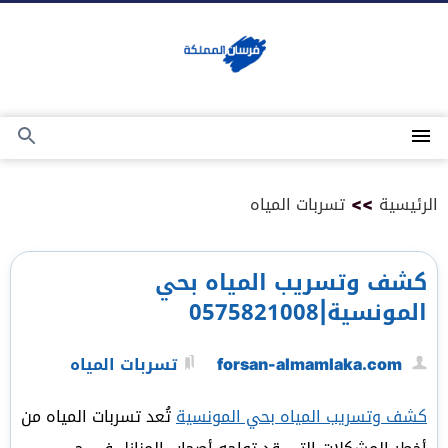
التجاوز
إلى
المحتوى
القائمة
بحث
عن
الرئيسية
>>
تسربات المياه
كشف وتسريب المياه بحي
المونسية|0575821008
forsan-almamlaka.com
تسربات المياه
كشف وتسريب المياه بحي المونسية
تُعد تسربات المياه من