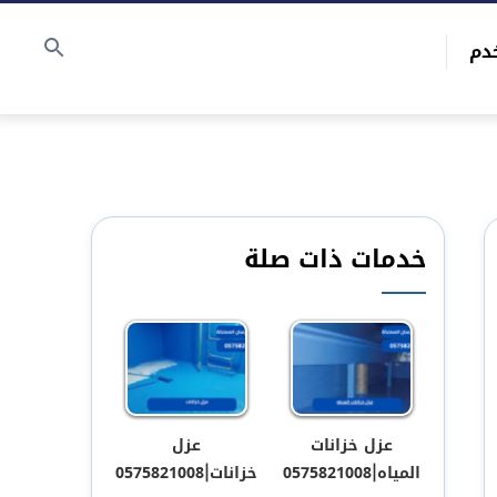
دم
خدمات ذات صلة
عزل خزانات
عزل
المياه|0575821008
خزانات|0575821008